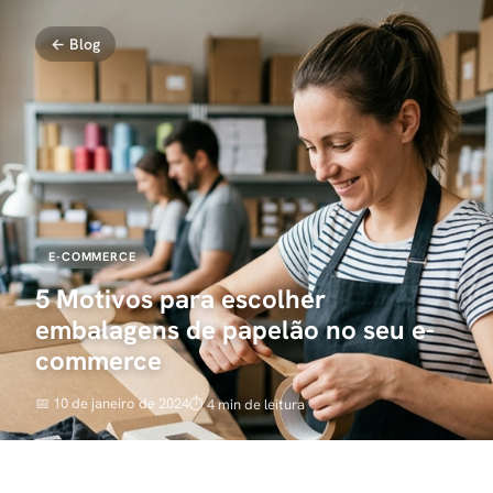
← Blog
E-COMMERCE
5 Motivos para escolher
embalagens de papelão no seu e-
commerce
📅
10 de janeiro de 2024
⏱️
4
min de leitura